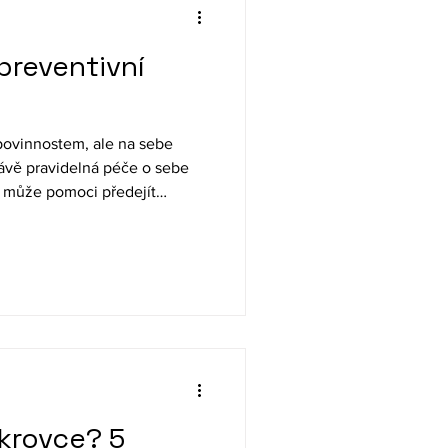
reventivní
povinnostem, ale na sebe
ávě pravidelná péče o sebe
 může pomoci předejít
pšit kvalitu života.
ukrovce? 5