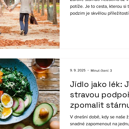
potíže. Je to cesta, kterou s
podzim je skvělou příležitost
mají velký dopad na naše zdrav
pohodu.
9. 9. 2025
Minut čtení: 3
Jídlo jako lék:
stravou podpoři
zpomalit stárn
V dnešní době, kdy se naše ži
snadné zapomenout na jednu z