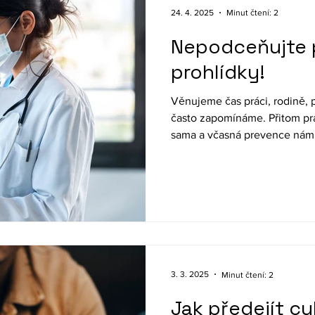
24. 4. 2025
Minut čtení: 2
Nepodceňujte p
prohlídky!
Věnujeme čas práci, rodině, 
často zapomínáme. Přitom pr
sama a včasná prevence nám
vážným nemocem a výrazně zle
3. 3. 2025
Minut čtení: 2
Jak předejít c