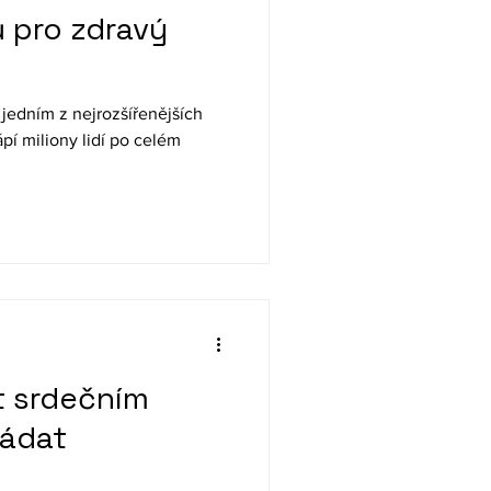
ů pro zdravý
 jedním z nejrozšířenějších
pí miliony lidí po celém
t srdečním
ládat