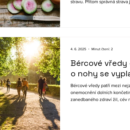
stravu. Přitom správná strava
nástrojů prevence chronický
faktorem pro zdravé stárnutí.
má zásadní vliv na zdraví naš
krvi, cholesterol a celkovou 
že nikdy není pozdě začít mě
ovlivňuje naše zdraví je
4. 6. 2025
Minut čtení: 2
Bércové vředy 
o nohy se vypla
Bércové vředy patří mezi nej
onemocnění dolních končetin
zanedbaného zdraví žil, cév n
když jsou nejčastější u lidí v
by se měli zabývat i mladší ro
než se objeví první příznaky.
rizik lze ovlivnit a vznik bér