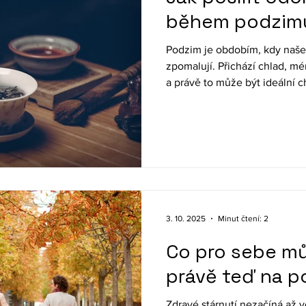
během podzim
Podzim je obdobím, kdy naše 
zpomalují. Přichází chlad, m
a právě to může být ideální 
své zdraví. Zdravé stárnutí to
hlavně o každodenních návycí
běžném životě.
3. 10. 2025
Minut čtení: 2
Co pro sebe m
právě teď na p
Zdravé stárnutí nezačíná až ve