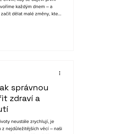
i tvoříme každým dnem – a
í začít dělat malé změny, které
í, vitalitu i psychickou
 Jak správnou
t zdraví a
utí
voty neustále zrychlují, je
 nejdůležitějších věcí – naši