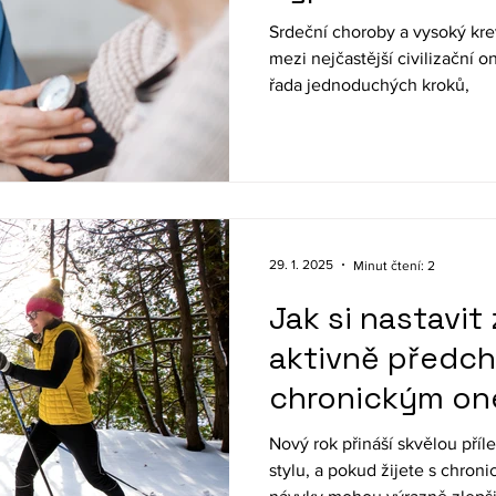
Srdeční choroby a vysoký krev
mezi nejčastější civilizační 
řada jednoduchých kroků,
29. 1. 2025
Minut čtení: 2
Jak si nastavit
aktivně předc
chronickým o
Nový rok přináší skvělou příl
stylu, a pokud žijete s chr