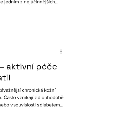
 je jedním z nejúčinnějších
ch onemocnění a klíčovým
 Není náhodou, že to, co jíme,
eho srdce, hladinu cukru v
kondici. A dobrou zprávou je,
nit věci k lepšímu! Genetika
– aktivní péče
tí!
závažnější chronická kožní
. Často vznikají z dlouhodobě
ebo v souvislosti s diabetem. I
e vyšším věku, jejich prevencí
čníky – ideálně ještě dříve,
 Dobrou zprávou je, že většinu
cových vředů účinně oddálit,