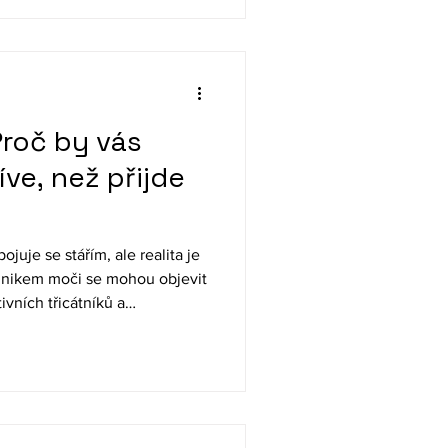
Proč by vás
íve, než přijde
juje se stářím, ale realita je
únikem moči se mohou objevit
ivních třicátníků a
ivotní fázi máme největší šanci
začíná dnes – nejen kvůli
a kvalitě života do budoucna.