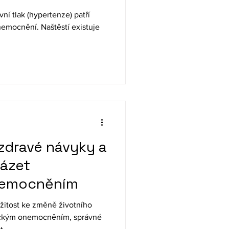
ní tlak (hypertenze) patří
onemocnění. Naštěstí existuje
 zdravé návyky a
házet
nemocněním
ežitost ke změně životního
onickým onemocněním, správné