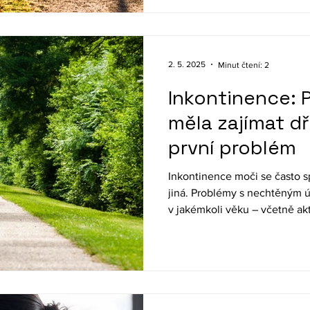
nebo jim zcela předejít.
2. 5. 2025
Minut čtení: 2
Inkontinence: 
měla zajímat dř
první problém
Inkontinence moči se často spo
jiná. Problémy s nechtěným 
v jakémkoli věku – včetně akt
čtyřicátníků. A právě v této ž
s tím něco udělat. Prevence 
vašemu zdraví, ale i pohodlí 