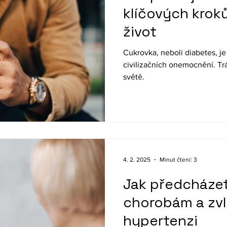
klíčových krok
život
Cukrovka, neboli diabetes, je
civilizačních onemocnění. Trá
světě.
4. 2. 2025
Minut čtení: 3
Jak předcháze
chorobám a zv
hypertenzi