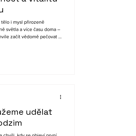
u
tělo i mysl přirozeně
éně světla a více času doma –
chvíle začít vědomě pečovat o
tiž není jen o genetice, ale
ch, které si osvojíme v
ůžeme udělat
odzim
 chvíli, kdy se objeví první