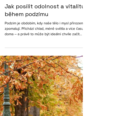
13. 11. 2025
Minut čtení: 2
Jak posílit odolnost a vitalitu
během podzimu
Podzim je obdobím, kdy naše tělo i mysl přirozeně
zpomalují. Přichází chlad, méně světla a více času
doma – a právě to může být ideální chvíle začít
vědomě pečovat o své zdraví. Zdravé stárnutí totiž
není jen o genetice, ale hlavně o každodenních
návycích, které si osvojíme v běžném životě.