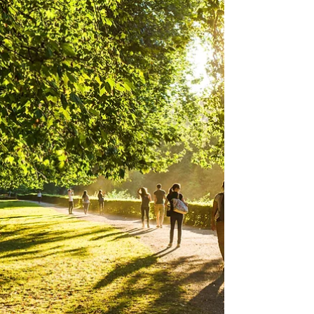
nejdůležitějších věcí – naši stravu. Přitom správná
strava je jedním z nejúčinnějších nástrojů prevence
chronických onemocnění a klíčovým faktorem pro
zdravé stárnutí. Není náhodou, že to, co jíme, má
zásadní vliv na zdraví našeho srdce, hladinu cukru
v krvi, cholesterol a celkovou kondici. A dobrou
zprávou je, že nikdy není pozdě začít měnit věci k
lepšímu! Genetika ovlivňuje naše zdraví je