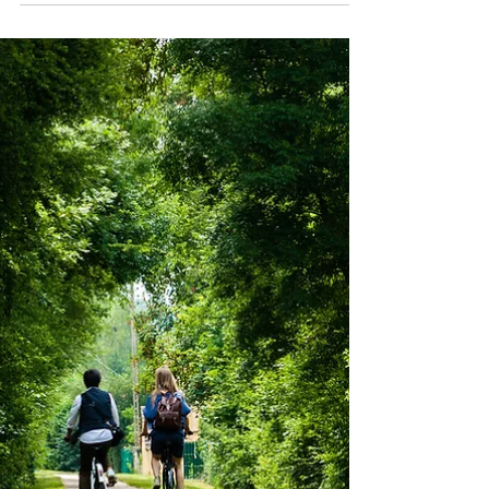
Bércové vředy – aktivní péče
o nohy se vyplatí!
Bércové vředy patří mezi nejzávažnější chronická
kožní onemocnění dolních končetin. Často vznikají
z dlouhodobě zanedbaného zdraví žil, cév nebo
v souvislosti s diabetem. I když jsou nejčastější u lidí
ve vyšším věku, jejich prevencí by se měli zabývat i
mladší ročníky – ideálně ještě dříve, než se objeví
první příznaky. Dobrou zprávou je, že většinu rizik
lze ovlivnit a vznik bércových vředů účinně oddálit,
nebo jim zcela předejít.