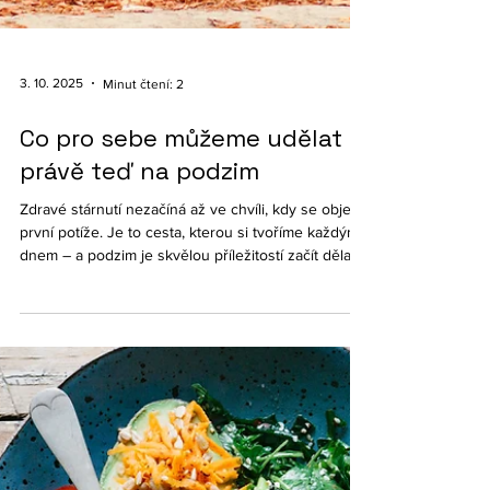
3. 10. 2025
Minut čtení: 2
Co pro sebe můžeme udělat
právě teď na podzim
Zdravé stárnutí nezačíná až ve chvíli, kdy se objeví
první potíže. Je to cesta, kterou si tvoříme každým
dnem – a podzim je skvělou příležitostí začít dělat
malé změny, které mají velký dopad na naše zdraví,
vitalitu i psychickou pohodu.