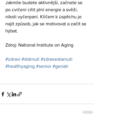
Jakmile budete aktivnější, začnete se 
po cvičení cítit plní energie a svěží, 
nikoli vyčerpaní. Klíčem k úspěchu je 
najít způsob, jak se motivovat a začít se 
hýbat.
Zdroj: National Institute on Aging
#zdraví
#stárnutí
#zdravestarnuti
#healthyaging
#senior
#geriatr
Zobrazit vše
Nejnovější příspěvky