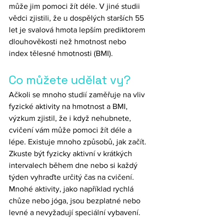
může jim pomoci žít déle. V jiné studii 
vědci zjistili, že u dospělých starších 55 
let je svalová hmota lepším prediktorem 
dlouhověkosti než hmotnost nebo 
index tělesné hmotnosti (BMI).
Co můžete udělat vy?
Ačkoli se mnoho studií zaměřuje na vliv 
fyzické aktivity na hmotnost a BMI, 
výzkum zjistil, že i když nehubnete, 
cvičení vám může pomoci žít déle a 
lépe. Existuje mnoho způsobů, jak začít. 
Zkuste být fyzicky aktivní v krátkých 
intervalech během dne nebo si každý 
týden vyhraďte určitý čas na cvičení. 
Mnohé aktivity, jako například rychlá 
chůze nebo jóga, jsou bezplatné nebo 
levné a nevyžadují speciální vybavení. 