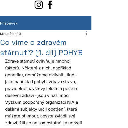
Příspěvek
Minut čtení: 3
Co víme o zdravém
stárnutí? (1. díl) POHYB
Zdravé stárnutí ovlivňuje mnoho 
faktorů. Některé z nich, například 
genetiku, nemůžeme ovlivnit. Jiné - 
jako například pohyb, zdravá strava, 
pravidelné návštěvy lékaře a péče o 
duševní zdraví - jsou v naší moci. 
Výzkum podpořený organizací NIA a 
dalšími subjekty určil opatření, která 
můžete přijmout, abyste zvládli své 
zdraví, žili co nejsamostatněji a udrželi 