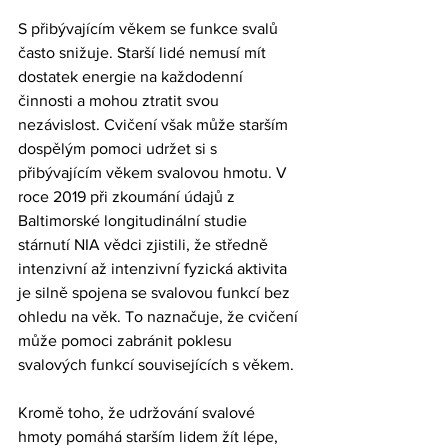
S přibývajícím věkem se funkce svalů 
často snižuje. Starší lidé nemusí mít 
dostatek energie na každodenní 
činnosti a mohou ztratit svou 
nezávislost. Cvičení však může starším 
dospělým pomoci udržet si s 
přibývajícím věkem svalovou hmotu. V 
roce 2019 při zkoumání údajů z 
Baltimorské longitudinální studie 
stárnutí NIA vědci zjistili, že středně 
intenzivní až intenzivní fyzická aktivita 
je silně spojena se svalovou funkcí bez 
ohledu na věk. To naznačuje, že cvičení 
může pomoci zabránit poklesu 
svalových funkcí souvisejících s věkem.
Kromě toho, že udržování svalové 
hmoty pomáhá starším lidem žít lépe, 