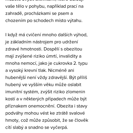
vaše tělo v pohybu, například prací na 
zahradě, procházkami se psem a 
chozením po schodech místo výtahu.
I když má cvičení mnoho dalších výhod, 
je základním nástrojem pro udržení 
zdravé hmotnosti. Dospělí s obezitou 
mají zvýšené riziko úmrtí, invalidity a 
mnoha nemocí, jako je cukrovka 2. typu 
a vysoký krevní tlak. Nicméně ani 
hubenější není vždy zdravější. Být příliš 
hubený ve vyšším věku může oslabit 
imunitní systém, zvýšit riziko zlomenin 
kostí a v některých případech může být 
příznakem onemocnění. Obezita i stavy 
podváhy mohou vést ke ztrátě svalové 
hmoty, což může způsobit, že se člověk 
cítí slabý a snadno se vyčerpá.